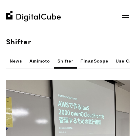
株
株
式
式
会
会
Company
社
社
Shifter
デ
デ
私たちについて
ジ
ジ
Business
企業理念
News
Amimoto
Shifter
FinanScope
Use Cas
タ
タ
ホスティングサービス
コミュニティへの貢献
ル
ル
お知らせ
ウェブ制作から運用までのお手伝い
キ
キ
会社概要
当社からの最新情報
その他の事業
ュ
ュ
IR
メンバー紹介
お客様の事例紹介
ー
ー
採用情報
ブ
ブ
書籍 / 寄稿
Recruit​
M&A / Business Alliance
デジタルキューブ公式note
Contact Us