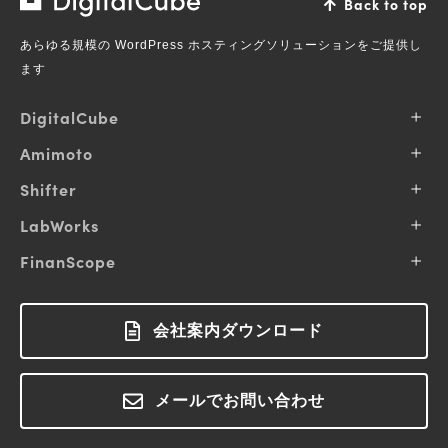
Back to top
式
あらゆる規模の WordPress ホスティングソリューションをご提供し
会
ます
社
デ
DigitalCube
ジ
会社概要
Amimoto
タ
企業理念
ル
Amimotoとは
Shifter
事業内容
キ
プランと料金
IR情報
Shifter とは
LabWorks
ュ
保守内容
お知らせ
プランと料金
ー
導入事例
サービス一覧
FinanScope
コミュニティへの貢献
サポート
お知らせ
私達の得意領域
ブ
採用情報
導入事例
FinanScope とは
ログイン
サポート
M&A / Business Alliance
ブログ
料金について
ラボワークスとは
会社案内ダウンロード
ログイン
お役立ちコラム
お問い合わせ
用語集
お知らせ
メールでお問い合わせ
お問い合わせ