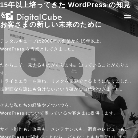
15年以上培ってきた WordPress の知見
を、
株
株
式
式
お客さまの新しい未来のために
会
会
Company
社
社
デジタルキューブは2006年の創業から15年以上、
デ
デ
WordPress を専業としてきました。
私たちについて
ジ
ジ
Business
企業理念
タ
タ
だからこそ、見えるものがあります。知っていることがありま
ホスティングサービス
コミュニティへの貢献
ル
ル
お知らせ
す。
ウェブ制作から運用までのお手伝い
キ
キ
会社概要
トライ＆エラーを重ね、リスクを回避できるようになりました。
当社からの最新情報
その他の事業
ュ
ュ
IR
技術面なら誰にも負けないという確かな自信がつきました。
メンバー紹介
お客様の事例紹介
ー
ー
採用情報
ブ
ブ
書籍 / 寄稿
そんな私たちの経験やノウハウを、
Recruit​
M&A / Business Alliance
デジタルキューブ公式note
WordPress について困っているお客さまに提供します。
Contact Us
サイト制作も、改善も、メンテナンスも、調査やレビューも、
WordPress に関することなら、どんなこともお手伝いします。