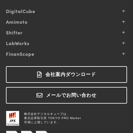
デ
DigitalCube
ジ
会社概要
Amimoto
タ
企業理念
ル
Amimotoとは
Shifter
事業内容
キ
プランと料金
IR情報
Shifter とは
LabWorks
ュ
保守内容
お知らせ
プランと料金
ー
導入事例
サービス一覧
FinanScope
コミュニティへの貢献
サポート
お知らせ
私達の得意領域
ブ
採用情報
導入事例
FinanScope とは
ログイン
サポート
M&A / Business Alliance
ブログ
料金について
ラボワークスとは
会社案内ダウンロード
ログイン
お役立ちコラム
お問い合わせ
用語集
お知らせ
メールでお問い合わせ
お問い合わせ
株式会社デジタルキューブは、
東京証券取引所 TOKYO PRO Market
市場に上場しています。