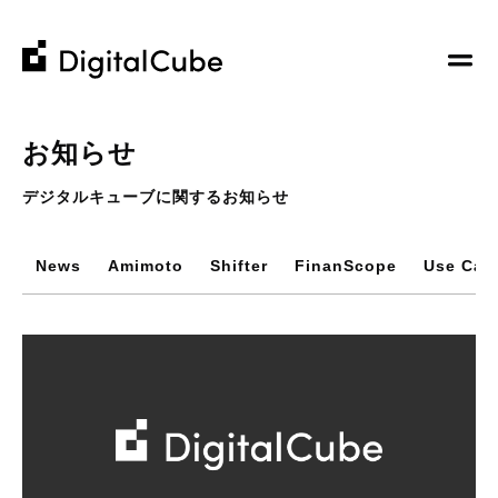
株
株
式
式
会
会
Company
社
社
お知らせ
デ
デ
私たちについて
デジタルキューブに関するお知らせ
ジ
ジ
Business
企業理念
タ
タ
ホスティングサービス
コミュニティへの貢献
ル
ル
お知らせ
News
Amimoto
Shifter
FinanScope
Use Cas
ウェブ制作から運用までのお手伝い
キ
キ
会社概要
当社からの最新情報
その他の事業
ュ
ュ
IR
メンバー紹介
お客様の事例紹介
ー
ー
採用情報
ブ
ブ
書籍 / 寄稿
Recruit​
M&A / Business Alliance
デジタルキューブ公式note
Contact Us