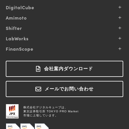
デ
DigitalCube
ジ
会社概要
Amimoto
タ
企業理念
ル
Amimotoとは
Shifter
事業内容
キ
プランと料金
IR情報
Shifter とは
LabWorks
ュ
保守内容
お知らせ
プランと料金
ー
導入事例
サービス一覧
FinanScope
コミュニティへの貢献
サポート
お知らせ
私達の得意領域
ブ
採用情報
導入事例
FinanScope とは
ログイン
サポート
M&A / Business Alliance
ブログ
料金について
ラボワークスとは
会社案内ダウンロード
ログイン
お役立ちコラム
お問い合わせ
用語集
お知らせ
メールでお問い合わせ
お問い合わせ
株式会社デジタルキューブは、
東京証券取引所 TOKYO PRO Market
市場に上場しています。