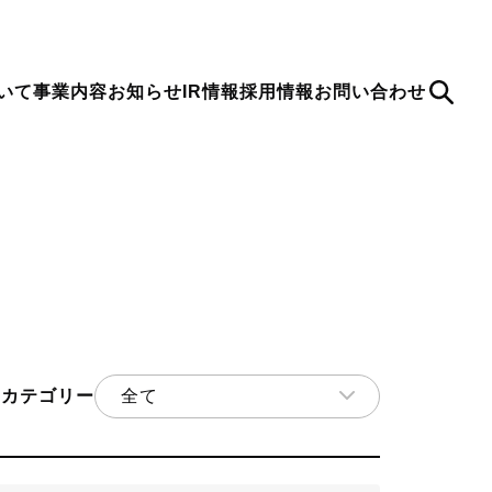
いて
事業内容
お知らせ
IR情報
採用情報
お問い合わせ
Se
arc
h
ion
to
About Us
Shifter
note
ティが強固な
最新情報
会社概要
WordPress を静的に活用するための
デジタルキューブ公式note
Rカテゴリー
全て
s のホスティングサービス
SaaSサービス
お知らせ
株主総会
決算公告
決算短信
発行者情報
有価証券報告書
適時開示
電子公告
その他