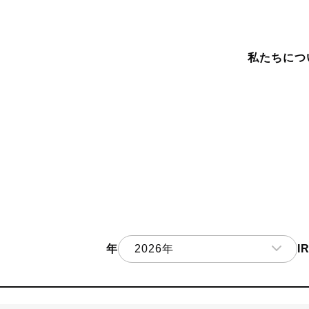
私たちにつ
ンバー紹介
スティングサービス
Amimoto
ミュニティへの貢献
ェブ制作から運用まで
Shifter
お手伝い
用情報
FinanScope
の他の事業
A / Business
Our Story
FinanScope
Our Clients
Our Vis
Amimo
News
liance
私たちについて
地方企業の事業成長を支援するクラウド
事例・実績
企業理念
高速でセキュリ
ニュースなどの
年
2026年
I
サービス
WordPres
2025年
2024年