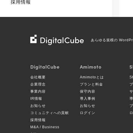
採用情報
株
あらゆる規模の Word
式
会
社
DigitalCube
Amimoto
S
デ
会社概要
Amimotoとは
S
ジ
企業理念
プランと料金
タ
事業内容
保守内容
ル
IR情報
導入事例
キ
お知らせ
お知らせ
コミュニティへの貢献
ログイン
ュ
採用情報
ー
M&A / Business
ブ