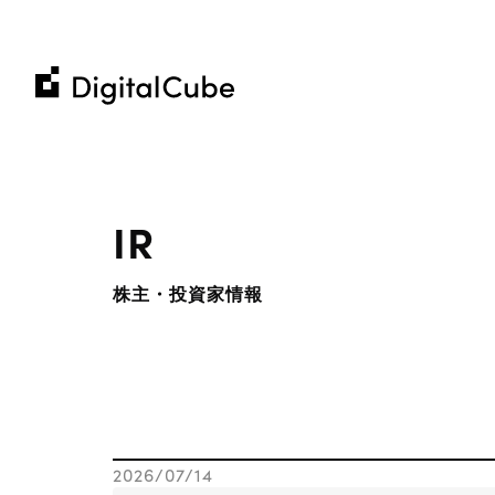
株
株
式
式
会
Company
会
社
社
デ
私たちについて
Business
デ
ジ
メ
ホ
企業理念
IR
ジ
タ
ホスティングサービス
コミュニティへの貢献
一覧を見る
一覧を見る
一覧を見る
コ
ウ
お知らせ
タ
ル
ウェブ制作から運用までのお手伝い
の
会社概要
株主・投資家情報
ル
採
キ
当社からの最新情報
その他の事業
IR
メンバー紹介
キ
そ
ュ
お客様の事例紹介
M&
採用情報
ュ
ー
書籍 / 寄稿
Al
Recruit​
M&A / Business Alliance
ー
ブ
デジタルキューブ公式note
ブ
Contact Us
2026/07/14