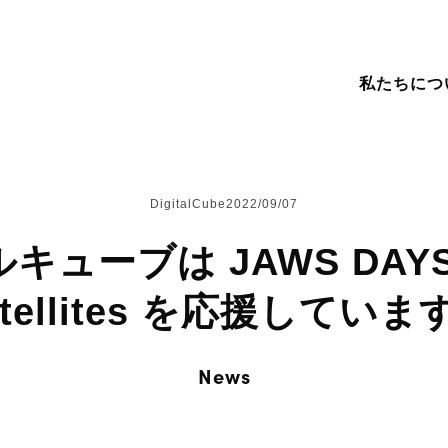
私たちにつ
ンバー紹介
スティングサービス
Amimoto
DigitalCube
2022/09/07
ミュニティへの貢献
ェブ制作から運用まで
Shifter
ューブは JAWS DAYS 
お手伝い
用情報
FinanScope
の他の事業
atellites を応援していま
A / Business
Our Story
FinanScope
Our Clients
Our Vis
Amimo
News
liance
私たちについて
地方企業の事業成長を支援するクラウド
事例・実績
企業理念
高速でセキュリ
ニュースなどの
サービス
WordPres
News