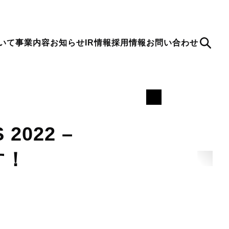
いて
事業内容
お知らせ
IR情報
採用情報
お問い合わせ
Se
arc
h
2022 –
す！
ion
to
About Us
Shifter
note
ティが強固な
最新情報
会社概要
WordPress を静的に活用するための
デジタルキューブ公式note
s のホスティングサービス
SaaSサービス