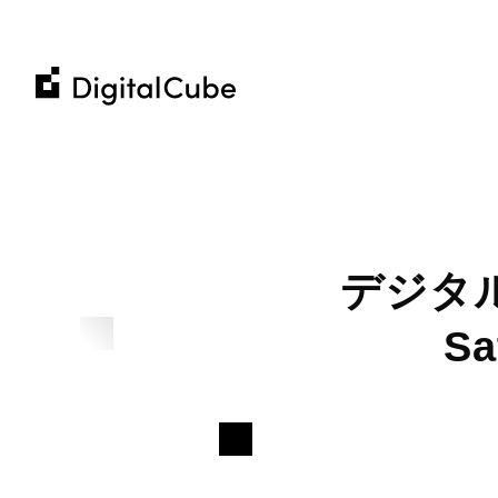
株
株
式
式
会
Company
会
社
社
デ
私たちについて
Business
デ
ジ
メ
ホ
企業理念
ジ
タ
ホスティングサービス
コミュニティへの貢献
一覧を見る
一覧を見る
一覧を見る
コ
ウ
お知らせ
タ
ル
デジタルキ
ウェブ制作から運用までのお手伝い
の
会社概要
ル
採
キ
当社からの最新情報
その他の事業
IR
メンバー紹介
キ
そ
S
ュ
お客様の事例紹介
M&
採用情報
ュ
ー
書籍 / 寄稿
Al
Recruit​
M&A / Business Alliance
ー
ブ
デジタルキューブ公式note
ブ
Contact Us