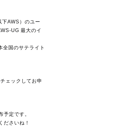
s（以下AWS）のユー
JAWS-UG 最大のイ
ン＋日本全国のサテライト
をチェックしてお申
を配布予定です。
てくださいね！