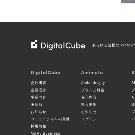
株
あらゆる規模の Word
式
会
社
DigitalCube
Amimoto
S
デ
会社概要
Amimotoとは
S
ジ
企業理念
プランと料金
タ
事業内容
保守内容
ル
IR情報
導入事例
キ
お知らせ
お知らせ
コミュニティへの貢献
ログイン
ュ
採用情報
ー
M&A / Business