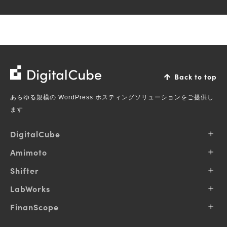
株
Back to top
式
あらゆる規模の WordPress ホスティングソリューションをご提供し
会
ます
社
デ
DigitalCube
ジ
会社概要
Amimoto
タ
企業理念
ル
Amimotoとは
Shifter
事業内容
キ
プランと料金
IR情報
Shifter とは
LabWorks
ュ
保守内容
お知らせ
プランと料金
ー
導入事例
サービス一覧
FinanScope
コミュニティへの貢献
サポート
お知らせ
私達の得意領域
ブ
採用情報
導入事例
FinanScope とは