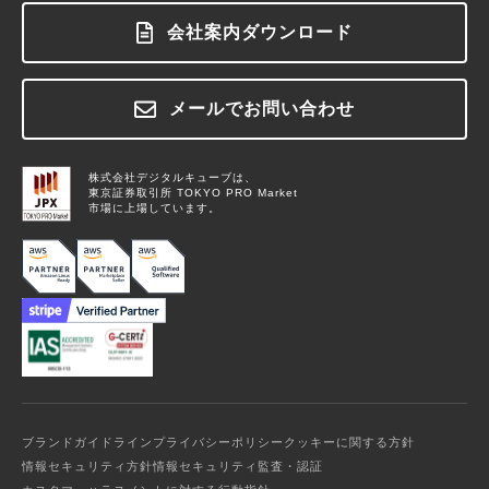
ログイン
サポート
M&A / Business Alliance
ブログ
料金について
ラボワークスとは
会社案内ダウンロード
ログイン
お役立ちコラム
お問い合わせ
用語集
お知らせ
メールでお問い合わせ
お問い合わせ
株式会社デジタルキューブは、
東京証券取引所 TOKYO PRO Market
市場に上場しています。
ブランドガイドライン
プライバシーポリシー
クッキーに関する方針
情報セキュリティ方針
情報セキュリティ監査・認証