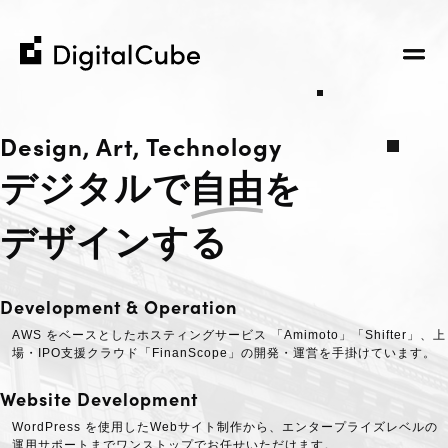
株
株
式
式
会
会
Company
社
社
Design, Art, Technology
デ
デ
私たちについて
デジタルで
自由
を
ジ
ジ
Business
企業理念
タ
タ
ホスティングサービス
コミュニティへの貢献
デザインする
ル
ル
お知らせ
ウェブ制作から運用までのお手伝い
キ
キ
会社概要
当社からの最新情報
その他の事業
ュ
ュ
IR
メンバー紹介
Development & Operation
お客様の事例紹介
ー
ー
採用情報
ブ
ブ
書籍 / 寄稿
AWS をベースとしたホスティングサービス 「Amimoto」「Shifter」、上
Recruit​
M&A / Business Alliance
場・IPO支援クラウド「FinanScope」の開発・運営を手掛けています。
デジタルキューブ公式note
Website Development
Contact Us
WordPress を使用したWebサイト制作から、エンタープライズレベルの
運用サポートまでワンストップでお任せいただけます。