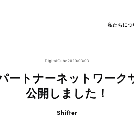
私たちにつ
ンバー紹介
スティングサービス
Amimoto
DigitalCube
2020/03/03
ミュニティへの貢献
ェブ制作から運用まで
Shifter
terパートナーネットワー
お手伝い
用情報
FinanScope
の他の事業
公開しました！
A / Business
Our Story
FinanScope
Our Clients
Our Vis
Amimo
News
liance
私たちについて
地方企業の事業成長を支援するクラウド
事例・実績
企業理念
高速でセキュリ
ニュースなどの
サービス
WordPres
Shifter