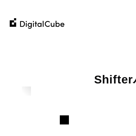
株
株
式
式
会
Company
会
社
社
デ
私たちについて
Business
デ
ジ
メ
ホ
企業理念
ジ
タ
ホスティングサービス
コミュニティへの貢献
一覧を見る
一覧を見る
一覧を見る
コ
ウ
お知らせ
タ
ル
Shif
ウェブ制作から運用までのお手伝い
の
会社概要
ル
採
キ
当社からの最新情報
その他の事業
IR
メンバー紹介
キ
そ
ュ
お客様の事例紹介
M&
採用情報
ュ
ー
書籍 / 寄稿
Al
Recruit​
M&A / Business Alliance
ー
ブ
デジタルキューブ公式note
ブ
Contact Us