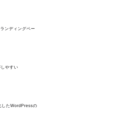
、ランディングペー
がしやすい
たWordPressの