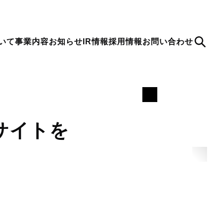
いて
事業内容
お知らせ
IR情報
採用情報
お問い合わせ
Se
arc
h
クサイトを
ion
to
About Us
Shifter
note
ティが強固な
最新情報
会社概要
WordPress を静的に活用するための
デジタルキューブ公式note
s のホスティングサービス
SaaSサービス